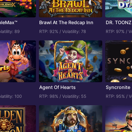
bleMax™
Brawl At The Redcap Inn
DR. TOONZ
latility: 89
RTP: 92%
/
Volatility: 78
RTP: 97%
/
Vo
Agent Of Hearts
Syncronite
latility: 100
RTP: 98%
/
Volatility: 55
RTP: 95%
/
V