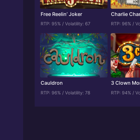
Free Reelin’ Joker
Charlie Cha
RTP: 95%
/
Volatility: 67
RTP: 96%
/
Vo
Cauldron
3 Clown Mo
RTP: 96%
/
Volatility: 78
RTP: 94%
/
Vo