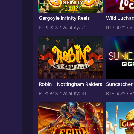
Gargoyle Infinity Reels
Wild Lucha
RTP: 92%
/
Volatility: 71
RTP: 94%
/
Vo
Robin – Nottingham Raiders
Suncatcher
RTP: 94%
/
Volatility: 81
RTP: 95%
/
Vo