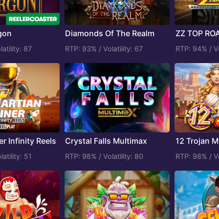
gon
Diamonds Of The Realm
ZZ TOP RO
latility: 87
RTP: 93%
/
Volatility: 67
RTP: 94%
/
V
r Infinity Reels
Crystal Falls Multimax
12 Trojan M
latility: 51
RTP: 98%
/
Volatility: 80
RTP: 98%
/
V