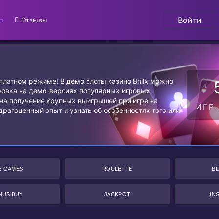
Войти
о
Отзывы
сплатном режиме! В демо слоты казино Brillx можно
ировка на демо-версиях популярных игровых
 на получение крупных выигрышей при игре на
ИГР
драгоценный опыт и узнать об особенностях того или
E GAMES
ROULETTE
BL
NUS BUY
JACKPOT
IN