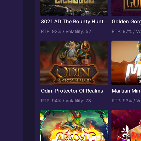
3021 AD The Bounty Hunter Gigablox™
Golden Gor
RTP: 92%
/
Volatility: 52
RTP: 97%
/
Vo
Odin: Protector Of Realms
Martian Mine
RTP: 94%
/
Volatility: 73
RTP: 93%
/
Vo