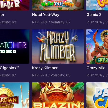
dor
Hotel Yeti-Way
Gemix 2
latility: 63
RTP: 94%
/
Volatility: 87
RTP: 90%
/
V
 Gigablox™
Krazy Klimber
Crazy Mix
latility: 67
RTP: 97%
/
Volatility: 65
RTP: 95%
/
V