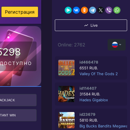
Регистрация
Live
Online:
2762
5298
id466478
 ДОСТУПНО
6551 RUB.
Valley Of The Gods 2
id114407
31584 RUB.
Hades Gigablox
ACKJACK
id23679
STANT WIN
5810 RUB.
Big Bucks Bandits Megawa